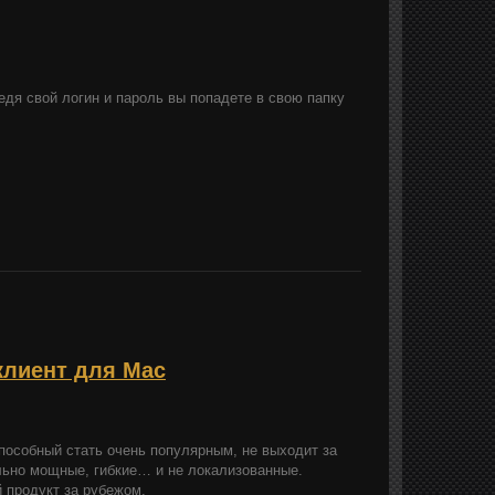
едя свой логин и пароль вы попадете в свою папку
 клиент для Mac
пособный стать очень популярным, не выходит за
льно мощные, гибкие… и не локализованные.
 продукт за рубежом.