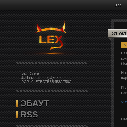
Blog
31 ок
M
Ста
кон
(Te
И я
Lex Rivera
Jabber/mail: me{@}lex.io
пер
PGP: 0xE7ED7B6B453AF56C
И в
кот
ЭБАУТ
Чи
RSS
Нет