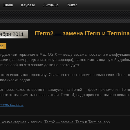
Github
Keybase
Лытдыбр
Twitter
iTerm2 — замена iTerm и Termina
тября 2011
ac
ндартный терминал в Mac OS X — вещь весьма простая и малофункциона
соли (например, администрируя сервера), важно иметь под рукой удобн
rminal.app) на это звание даже не претендует.
 стал искать альтернативу. Сначала какое-то время пользовался iTerm, 
иодически падал.
от через какое-то время я наткнулся на iTerm2 — форк приложения iTerm
орые хотели иметь пользователи iTerm. И, надо признать, вышло неплох
тать далее »
 комментариев
к записи
iTerm2 — замена iTerm и Terminal.app