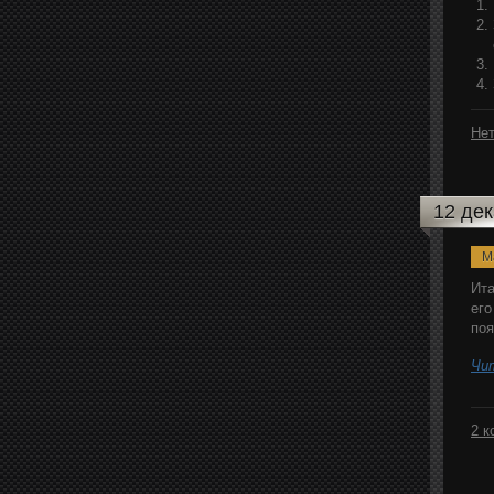
Нет
12 де
M
Ита
его
поя
Чи
2 к