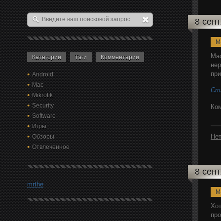
8 сен
M
Mac
Категории
Тэги
Комментарии
нер
при
Android
Mac
Ст
Mikrotik
Security
Ком
Software
Игры
Нет
Обзоры
Отвлеченное
8 сен
mrthe
M
Хот
про