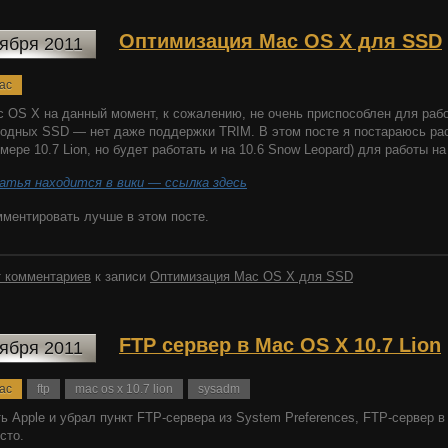
Оптимизация Mac OS X для SSD
тября 2011
ac
 OS X на данный момент, к сожалению, не очень приспособлен для рабо
одных SSD — нет даже поддержки TRIM. В этом посте я постараюсь рас
мере 10.7 Lion, но будет работать и на 10.6 Snow Leopard) для работы н
атья находится в вики — ссылка здесь
ментировать лучше в этом посте.
 комментариев
к записи
Оптимизация Mac OS X для SSD
FTP сервер в Mac OS X 10.7 Lion
тября 2011
ac
ftp
mac os x 10.7 lion
sysadm
ь Apple и убрал пункт FTP-сервера из System Preferences, FTP-сервер 
сто.