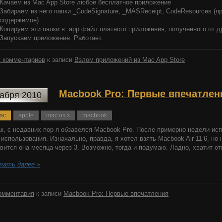
Качаем из Mac App Store любое бесплатное приложение
Забираем из него папки _CodeSignature, _MASReceipt, CodeResources (п
содержимое)
Копируем эти папки в .app файл платного приложения, полученного от дру
Запускаем приложение. Работает.
 комментариев
к записи
Взлом приложений из Mac App Store
Macbook Pro: Первые впечатлен
кабря 2010
ac
apple
mac os x
macbook
к, с недавних пор я обзавелся Macbook Pro. После примерно недели ис
 использования. Изначально, правда, я хотел взять Macbook Air 11’6, н
вится она месяца через 3. Возможно, тогда и подумаю. Ладно, хватит о
тать далее »
омментария
к записи
Macbook Pro: Первые впечатления