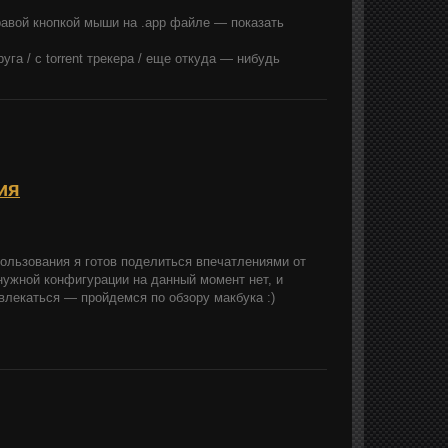
равой кнопкой мыши на .app файле — показать
га / с torrent трекера / еще откуда — нибудь
ия
пользования я готов поделиться впечатлениями от
о нужной конфигурации на данный момент нет, и
твлекаться — пройдемся по обзору макбука :)