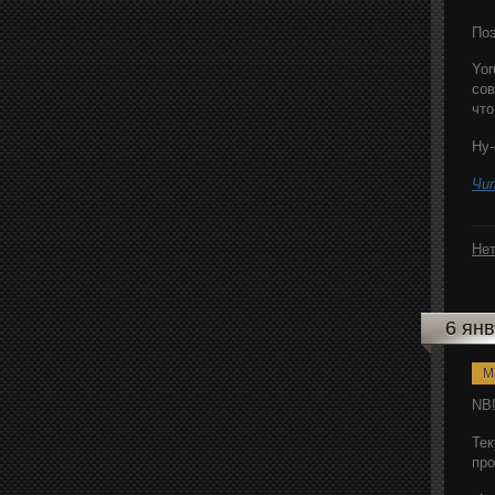
Поэ
Yor
сов
что
Ну-
Чи
Нет
6 ян
M
NB!
Тек
про