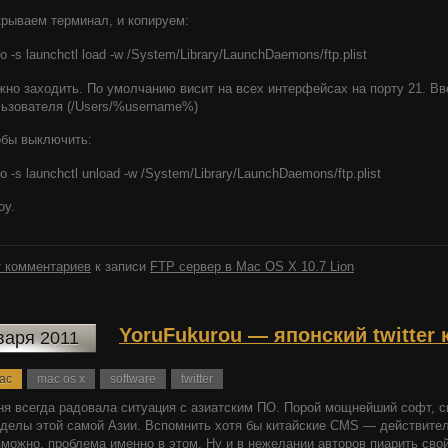
рываем терминал, и копируем:
o -s launchctl load -w /System/Library/LaunchDaemons/ftp.plist
но заходить. По умолчанию висит на всех интерфейсах на порту 21. Вв
ьзователя (/Users/%username%)
обы выключить:
o -s launchctl unload -w /System/Library/LaunchDaemons/ftp.plist
oy.
 комментариев
к записи
FTP сервер в Mac OS X 10.7 Lion
YoruFukurou — японский twitter
варя 2011
ac
mac os x
software
twitter
я всегда радовала ситуация с азиатским ПО. Порой мощнейший софт, с
делы этой самой Азии. Вспомнить хотя бы китайские CMS — действите
можно, проблема именно в этом. Ну и в нежелании авторов пиарить свой