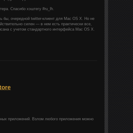
тера. Спасибо хэштегу #ru_lh.
 бы, очередной twitter-клиент для Mac OS X. Но не
йствительно силен — в нем есть практически все,
писана с учетом стандартного интерфейса Mac OS X.
tore
атных приложений. Взлом любого приложения можно