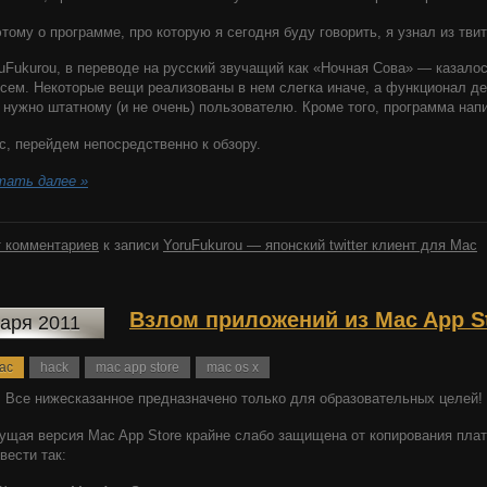
тому о программе, про которую я сегодня буду говорить, я узнал из твит
uFukurou, в переводе на русский звучащий как «Ночная Сова» — казалось
сем. Некоторые вещи реализованы в нем слегка иначе, а функционал де
 нужно штатному (и не очень) пользователю. Кроме того, программа на
с, перейдем непосредственно к обзору.
тать далее »
 комментариев
к записи
YoruFukurou — японский twitter клиент для Mac
Взлом приложений из Mac App S
варя 2011
ac
hack
mac app store
mac os x
 Все нижесказанное предназначено только для образовательных целей!
ущая версия Mac App Store крайне слабо защищена от копирования пл
вести так: