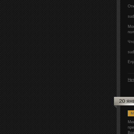
Отк
sud
Мож
пол
Чт
sud
Enj
Нет
20 ян
M
Мен
пре
Воз