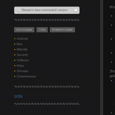
Ит
Категории
Тэги
Комментарии
Android
Mac
Mikrotik
Security
Software
Игры
Эт
Обзоры
де
Отвлеченное
mrthe