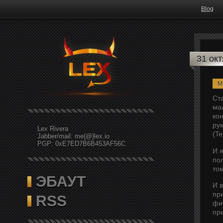
Blog
31 ок
M
Ст
ма
ко
ру
Lex Rivera
(Te
Jabber/mail: me{@}lex.io
PGP: 0xE7ED7B6B453AF56C
И я
пол
то
ЭБАУТ
И в
пр
RSS
фи
пр