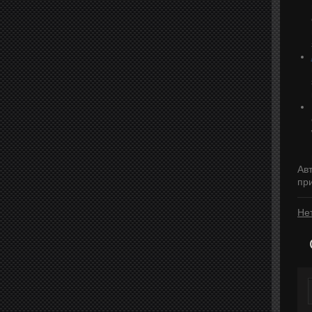
Ав
пр
Не