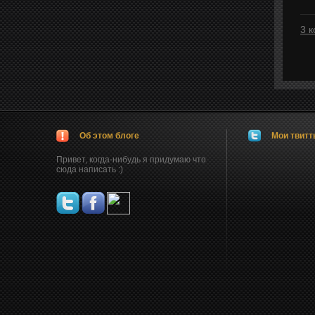
3 
Об этом блоге
Мои твит
Привет, когда-нибудь я придумаю что
сюда написать :)