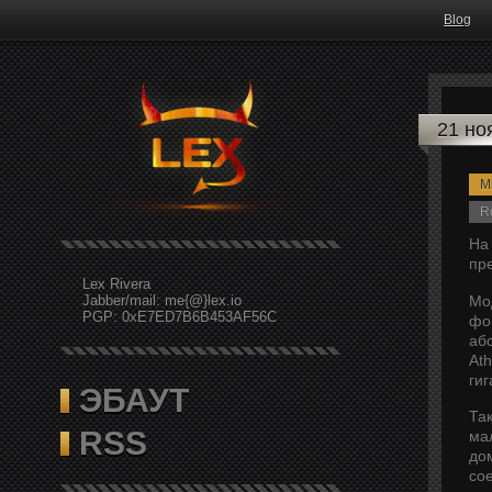
Blog
21 но
Mi
R
На
пр
Lex Rivera
Мо
Jabber/mail: me{@}lex.io
PGP: 0xE7ED7B6B453AF56C
фо
аб
At
гиг
ЭБАУТ
Та
RSS
ма
до
со