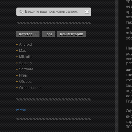
ор
не
пр
во
та
не 
mik
Категории
Тэги
Комментарии
об
Android
На
Mac
ро
Mikrotik
сх
Security
PP
ши
Software
кр
Игры
ко
Обзоры
бы.
Отвлеченное
по
до
Ггц
mrthe
Оф
ди
ка
30