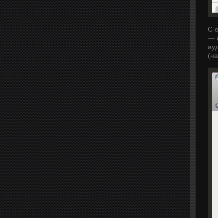
C 
— 
ау
(на