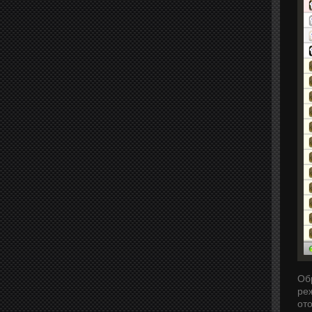
Об
реж
ото