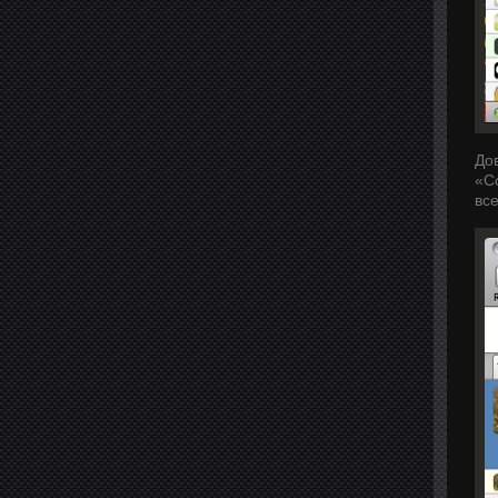
До
«C
все