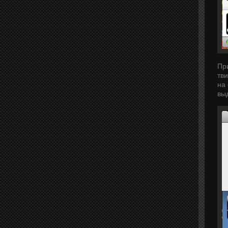
Пр
тви
на
вы