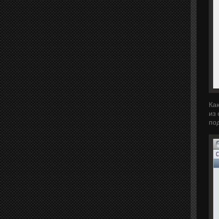
Как
из
по