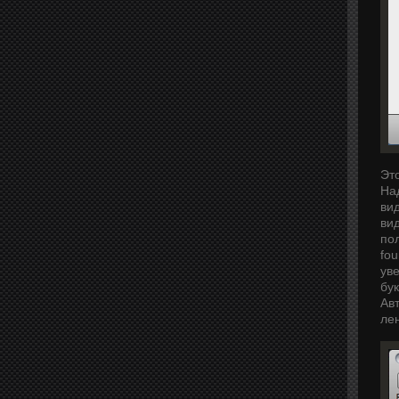
Эт
На
ви
ви
по
fou
уве
бук
Ав
лен