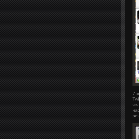
Ин
Twi
чел
на
ре