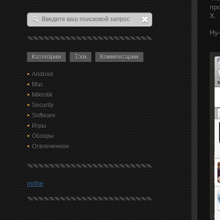
пр
X.
Ну
Категории
Тэги
Комментарии
Android
Mac
Mikrotik
Security
Software
Игры
Обзоры
Отвлеченное
mrthe