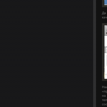
Да 
кач
На
«п
на
те
со