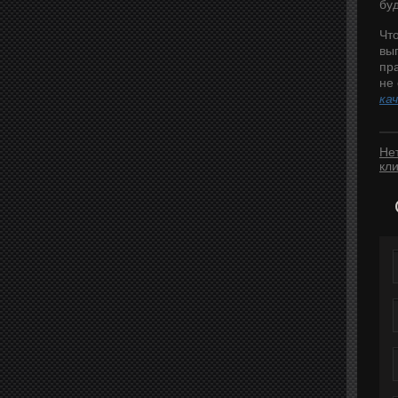
бу
Чт
вы
пр
не
ка
Не
кл