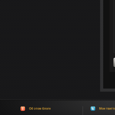
Об этом блоге
Мои твит