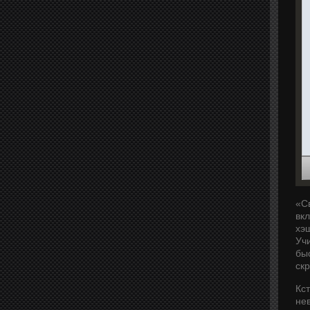
«С
вкл
хэш
Учи
бы
ск
Кс
не