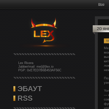
Blog
20 ян
M
Ме
мо
вы
ки
Lex Rivera
ло
Jabber/mail: me{@}lex.io
не
PGP: 0xE7ED7B6B453AF56C
По
узн
ЭБАУТ
Yo
— к
RSS
со
фу
что