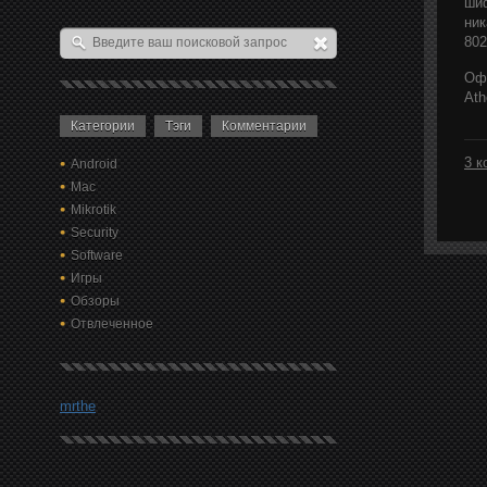
шиф
ник
802
Офи
Ath
Категории
Тэги
Комментарии
3 к
Android
Mac
Mikrotik
Security
Software
Игры
Обзоры
Отвлеченное
mrthe