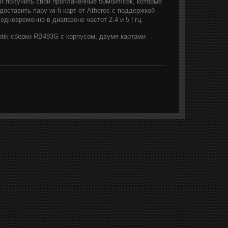
 и получить свои проплаченные 50мбит/сек, которые
оставить пару wi-fi карт от Atheros c поддержкой
дновременно в диапазоне частот 2.4 и 5 Ггц.
tik сборки RB493G с корпусом, двумя картами