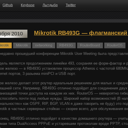
Github
Keybase
Лытдыбр
Twitter
Mikrotik RB493G — флагманский
ября 2010
krotik
Mikrotik
networking
RB493G
RouterBoard
RouterOS
недавно прошедшей конференции Mikrotik User Meeting была представле
ель является продолжением линейки 493, сохраняя ее форм-фактор и 
ое железо — в RB493G установлен процессор Atheros с частотой 680Mhz,
ernet портов, 3 разьема miniPCI и USB порт.
ое железо делает этот роутер идеальным решением для малых и средни
ашней сети. Например, RB493G отлично подойдет для соединения двух
анизацией точки доступа на каждом их них. RouterOS — невероятно гиб
способить почти под любые нужды. Широкий набор возможностей (В нал
нальностях» как OSPF, RIP, BGP, VLAN я даже говорить не буду) это по
rotik в частных серверных стойках — скорее всего, для обслуживания вн
онец, RB493G отлично подойдет в качестве домашнего роутера — учит
мам типа DualAccess PPPoE и устаревшим протоколам вроде PPTP, сто