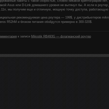
рованные пакеты с такой скоростью, словно никакой криптографии нет,
акой Asus или D-Link домашнего уровня не вытянул бы. А если в роутер д
.11n, мы получим еще и отличную, мощную точку доступа, работающую о
циальная рекомендуемая цена роутера — 199$, у дистрибьютеров mikro
eros R52hM и блоком питания обойдутся примерно в 300-320$.
омментария
к записи
Mikrotik RB493G — флагманский роутер