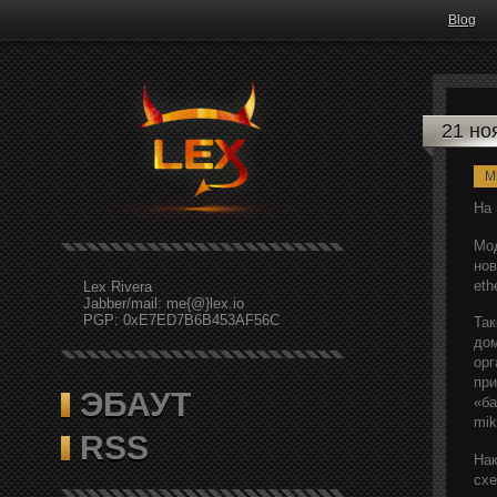
Blog
21 но
Mi
На 
Мод
нов
eth
Lex Rivera
Jabber/mail: me{@}lex.io
PGP: 0xE7ED7B6B453AF56C
Так
дом
орг
при
ЭБАУТ
«ба
mik
RSS
Нак
схе