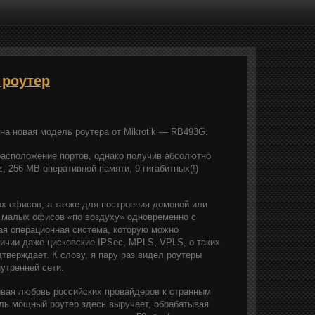
 роутер
на новая модель роутера от Mikrotik — RB493G.
расположение портов, однако получив абсолютно
 256 MB оперативной памяти, 9 гигабитных(!)
х офисов, а также для построения домовой или
 малых офисов «по воздуху» одновременно с
кая операционная система, которую можно
ичии даже цисковские IPSec, MPLS, VPLS, о таких
дтверждает. К слову, я пару раз видел роутеры
утренней сети.
ывая любовь российских провайдеров к странным
ль мощный роутер здесь выручает, обрабатывая