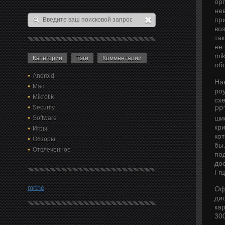
ор
не
пр
во
та
не 
mik
Категории
Тэги
Комментарии
об
Android
На
Mac
ро
Mikrotik
сх
Security
PP
ши
Software
кр
Игры
ко
Обзоры
бы.
Отвлеченное
по
до
Ггц
mrthe
Оф
ди
ка
30