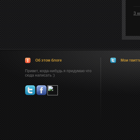
3 
Об этом блоге
Мои твит
Привет, когда-нибудь я придумаю что
сюда написать :)