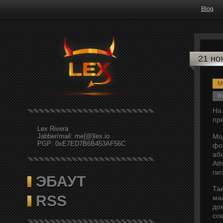
Blog
21 но
Mi
R
На
пр
Lex Rivera
Мо
Jabber/mail: me{@}lex.io
PGP: 0xE7ED7B6B453AF56C
фо
аб
At
гиг
ЭБАУТ
Та
RSS
ма
до
со