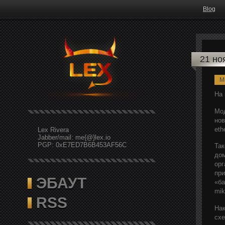
Blog
21 но
Mi
На 
Мод
нов
eth
Lex Rivera
Jabber/mail: me{@}lex.io
PGP: 0xE7ED7B6B453AF56C
Так
дом
орг
при
ЭБАУТ
«ба
mik
RSS
Нак
схе