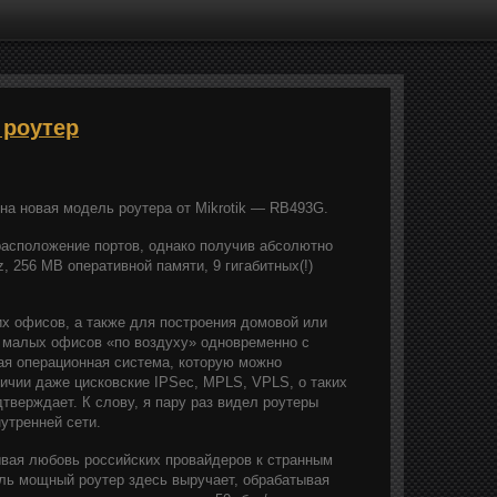
 роутер
на новая модель роутера от Mikrotik — RB493G.
расположение портов, однако получив абсолютно
 256 MB оперативной памяти, 9 гигабитных(!)
х офисов, а также для построения домовой или
 малых офисов «по воздуху» одновременно с
кая операционная система, которую можно
ичии даже цисковские IPSec, MPLS, VPLS, о таких
дтверждает. К слову, я пару раз видел роутеры
утренней сети.
ывая любовь российских провайдеров к странным
ль мощный роутер здесь выручает, обрабатывая