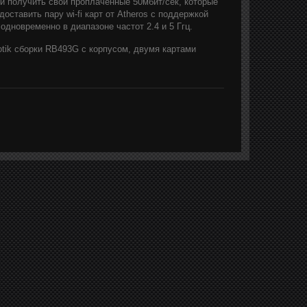
 и получить свои проплаченные 50мбит/сек, которые
оставить пару wi-fi карт от Atheros c поддержкой
дновременно в диапазоне частот 2.4 и 5 Ггц.
tik сборки RB493G с корпусом, двумя картами