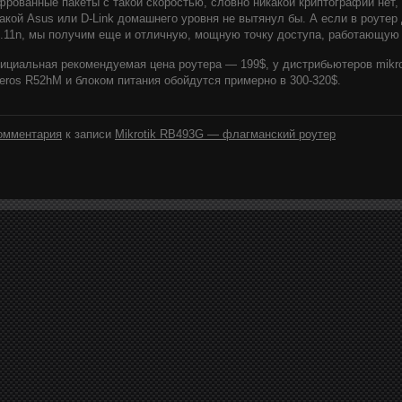
рованные пакеты с такой скоростью, словно никакой криптографии нет,
акой Asus или D-Link домашнего уровня не вытянул бы. А если в роутер д
.11n, мы получим еще и отличную, мощную точку доступа, работающую о
циальная рекомендуемая цена роутера — 199$, у дистрибьютеров mikro
eros R52hM и блоком питания обойдутся примерно в 300-320$.
омментария
к записи
Mikrotik RB493G — флагманский роутер