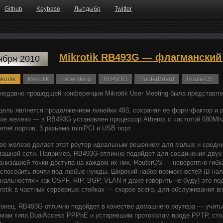
Github
Keybase
Лытдыбр
Twitter
Mikrotik RB493G — флагманский
ября 2010
krotik
Mikrotik
networking
RB493G
RouterBoard
RouterOS
недавно прошедшей конференции Mikrotik User Meeting была представле
ель является продолжением линейки 493, сохраняя ее форм-фактор и 
ое железо — в RB493G установлен процессор Atheros с частотой 680Mhz,
ernet портов, 3 разьема miniPCI и USB порт.
ое железо делает этот роутер идеальным решением для малых и средни
ашней сети. Например, RB493G отлично подойдет для соединения двух
анизацией точки доступа на каждом их них. RouterOS — невероятно гиб
способить почти под любые нужды. Широкий набор возможностей (В нал
нальностях» как OSPF, RIP, BGP, VLAN я даже говорить не буду) это по
rotik в частных серверных стойках — скорее всего, для обслуживания вн
онец, RB493G отлично подойдет в качестве домашнего роутера — учит
мам типа DualAccess PPPoE и устаревшим протоколам вроде PPTP, сто