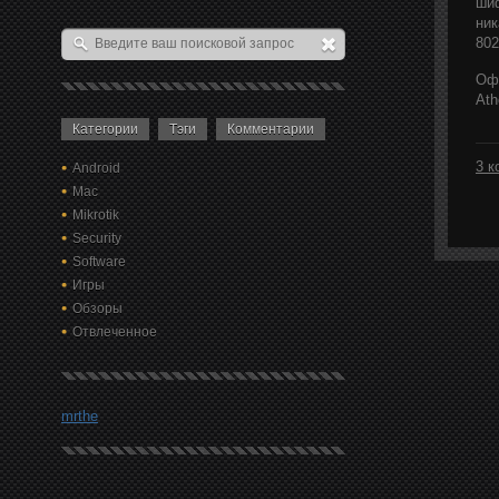
шиф
ник
802
Офи
Ath
Категории
Тэги
Комментарии
3 к
Android
Mac
Mikrotik
Security
Software
Игры
Обзоры
Отвлеченное
mrthe