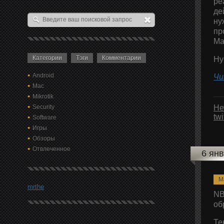
ре
де
ну
пр
Ma
Категории
Тэги
Комментарии
Ну
Android
Чи
Mac
Mikrotik
Security
Не
tw
Software
Игры
Обзоры
Отвлеченное
6 ян
M
mrthe
NB
об
Те