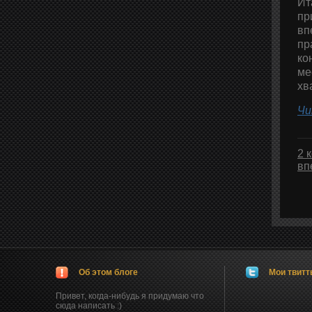
Ит
пр
вп
пр
ко
ме
хв
Чи
2 
вп
Об этом блоге
Мои твит
Привет, когда-нибудь я придумаю что
сюда написать :)