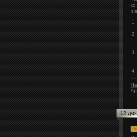
ко
пр
Не
Ap
12 де
M