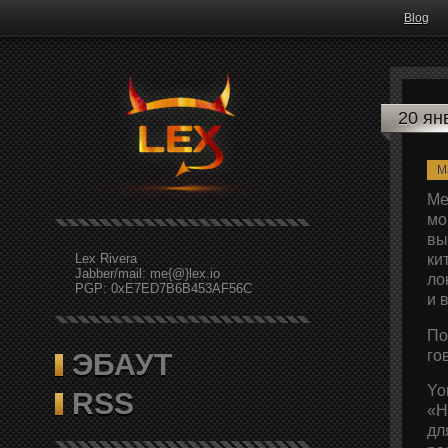
Blog
20 ян
M
Ме
мо
вы
Lex Rivera
ки
Jabber/mail: me{@}lex.io
ло
PGP: 0xE7ED7B6B453AF56C
и 
По
го
ЭБАУТ
Yo
RSS
«Н
дл