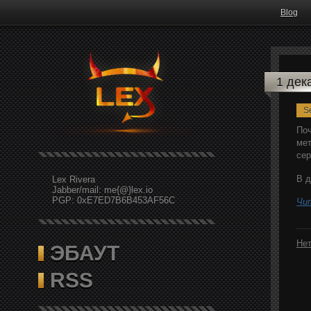
Blog
1 дек
Se
Поч
мет
сер
В д
Lex Rivera
Jabber/mail: me{@}lex.io
PGP: 0xE7ED7B6B453AF56C
Чи
Нет
ЭБАУТ
RSS