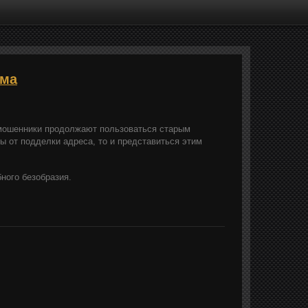
ама
р мошенники продолжают пользоваться старым
ы от подделки адреса, то и представиться этим
бного безобразия.