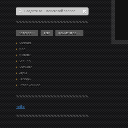
Категории
Тэги
Комментарии
Android
Mac
Mikrotik
Security
Software
Игры
Обзоры
Отвлеченное
mrthe