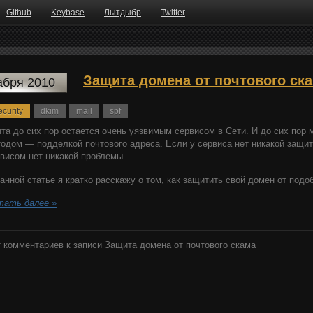
Github
Keybase
Лытдыбр
Twitter
Защита домена от почтового ск
абря 2010
curity
dkim
mail
spf
та до сих пор остается очень уязвимым сервисом в Сети. И до сих по
одом — подделкой почтового адреса. Если у сервиса нет никакой защит
висом нет никакой проблемы.
анной статье я кратко расскажу о том, как защитить свой домен от подо
тать далее »
 комментариев
к записи
Защита домена от почтового скама