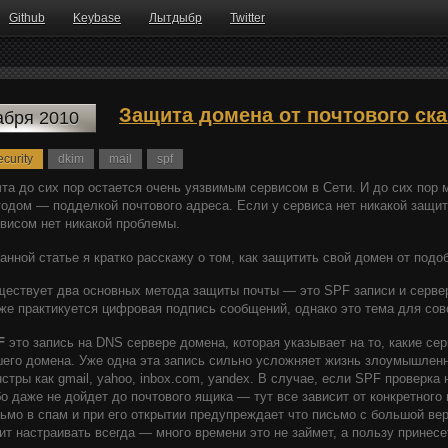
Github
Keybase
Лытдыбр
Twitter
Защита домена от почтового ск
абря 2010
curity
dkim
mail
spf
та до сих пор остается очень уязвимым сервисом в Сети. И до сих по
одом — подделкой почтового адреса. Если у сервиса нет никакой защит
висом нет никакой проблемы.
анной статье я кратко расскажу о том, как защитить свой домен от подо
ествует два основных метода защиты почты — это SPF записи и серве
же практикуется цифровая подпись сообщений, однако это тема для со
F
это запись на DNS сервере домена, которая указывает на то, какие се
его домена. Уже одна эта запись сильно усложняет жизнь злоумышлен
стры как gmail, yahoo, inbox.com, yandex. В случае, если SPF проверка
о даже не дойдет до почтового ящика — тут все зависит от конкретного
ьмо в спам и при его открытии предупреждает что письмо с большой в
ит настраивать всегда — много времени это не займет, а пользу принес