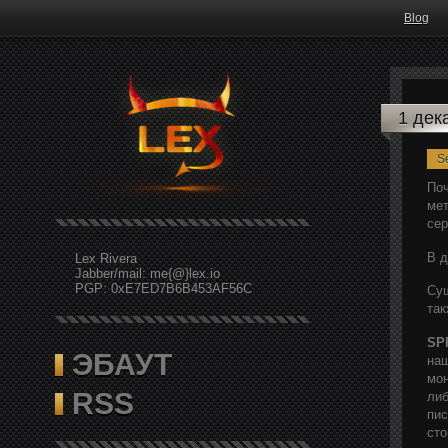
Blog
1 дек
Se
Поч
мет
сер
В д
Lex Rivera
Jabber/mail: me{@}lex.io
PGP: 0xE7ED7B6B453AF56C
Сущ
так
SP
ЭБАУТ
наш
мон
RSS
либ
пис
сто