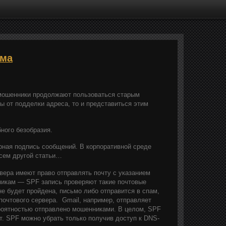
ама
р мошенники продолжают пользоваться старым
ы от подделки адреса, то и представиться этим
бного безобразия.
рная подпись сообщений. В корпоративной среде
всем другой статьи…
рвера имеют право отправлять почту с указанием
никам — SPF запись проверяют такие почтовые
 не будет пройдена, письмо либо отправится в спам,
 почтового сервера. Gmail, например, отправляет
ероятностью отправлено мошенниками. В целом, SPF
ет. SPF можно убрать только получив доступ к DNS-