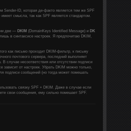
м Sender-ID, которая де-факто является тем же SPF
 имеет смысла, так как SPF является стандартом.
ции две —
DKIM
(DomainKeys Identified Message) и
DK
 лишь в синтаксисе настроек. Я предпочитаю DKIM,
того как письмо проходит DKIM-фильтр, к письму
ечного почтового сервера, последний выполняет
. В случае несоответствия или отсутствии подписи
е зависит от настроек. Убрать DKIM можно только,
для подписи сообщений (но тогда может помешать
ользовать связку SPF + DKIM. Даже в случае если
ете свои сообщения, ему сильно помешает SPF.