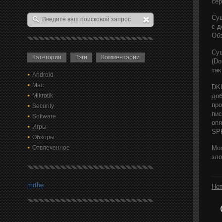
сер
Сущ
с д
Обз
Сущ
Категории
Тэги
Комментарии
(Do
так
Android
Mac
DKI
доб
Mikrotik
про
Security
пис
Software
опя
Игры
SPF
Обзоры
Отвлеченное
Мож
зло
mrthe
Нет