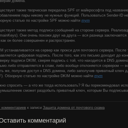
верам домена.
ествует также творческая переделка SPF от майкрософта под название
обавлением пары никому не нужных функций. Пользоваться Sender-ID не
орную статью по настройке SPF можно найти
тут
ествует также метод подписи сообщений на стороне сервера. Реализа
mainKeys). Они очень похожи друг на друга — вся разница заключается
 как он более совершенен и распространен.
M устанавливается на сервер как прокси для почтового сервера. После 
авляется цифровая подпись. После того, как это письмо доходит до кон
верку подписи DKIM, сверяя подпись с той, что находится в DNS домена
ьмо либо отправляется в спам, либо вообще отклоняется сервером — вс
ть же, получив доступ к DNS домена, либо заполучив приватный ключ 
). Обзорную статью по настройке DKIM можно найти
тут
но спросить — а что же тогда использовать? Я бы порекомендовал исп
умышленник сможет раздобыть приватный ключ, которым Вы подписыва
 комментариев
к записи
Защита домена от почтового скама
Оставить комментарий