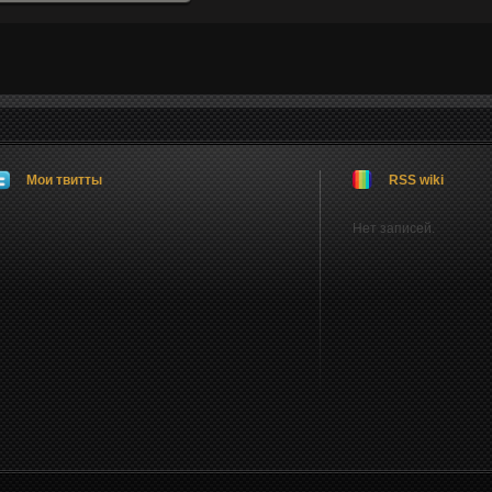
Мои твитты
RSS wiki
Нет записей.