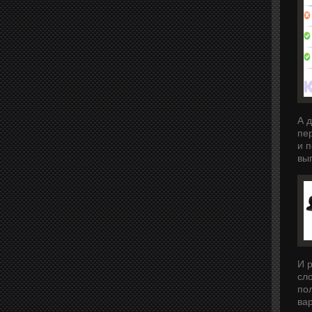
А 
пе
и 
вы
И 
сл
по
ва