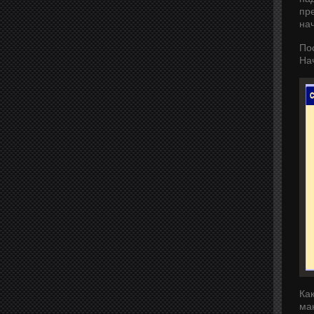
пр
нач
По
На
Ка
ма