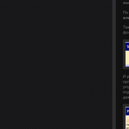
жан
По
ал
Та
фо
И 
ор
уго
по
да