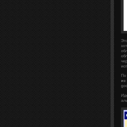
Эт
хо
об
об
че
исп
По
из
goo
Ид
ал