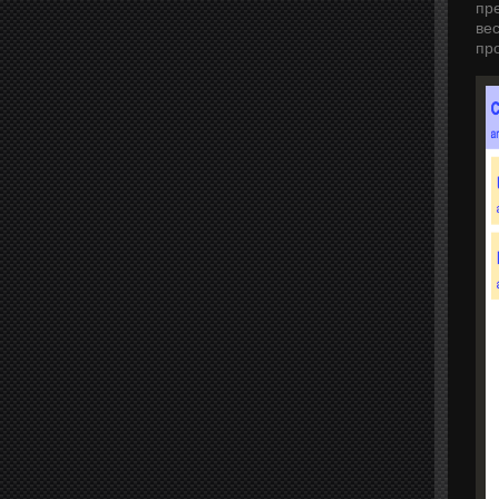
пр
ве
про