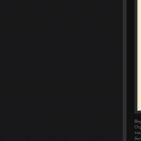
Ви
От
та
быт