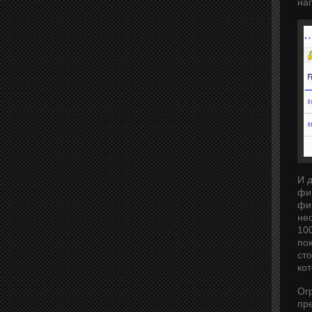
на
И 
фик
фи
не
10
по
сто
ко
Огр
пр