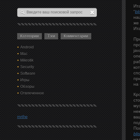
Ит
“
bl
на
же
Ита
Категории
Тэги
Комментарии
Пр
пр
Android
jav
Mac
оп
Mikrotik
ра
кот
Security
сп
Software
пр
Игры
на
Обзоры
Отвлеченное
Кр
сто
му
нек
mrthe
ва
по
Поя
bli
на