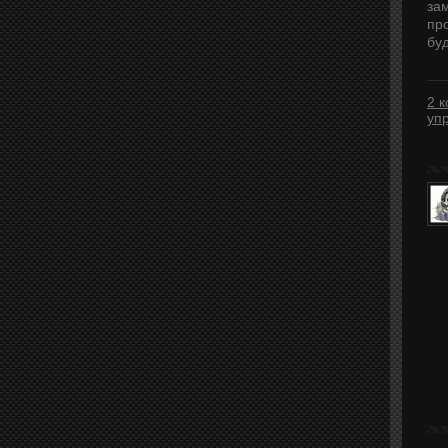
за
пр
бу
2 
уп