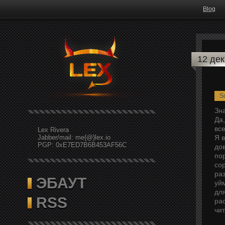
Blog
12 де
S
Зн
Да
все
Lex Rivera
Jabber/mail: me{@}lex.io
Я 
PGP: 0xE7ED7B6B453AF56C
до
пор
со
ра
ЭБАУТ
уй
дл
RSS
ра
чи