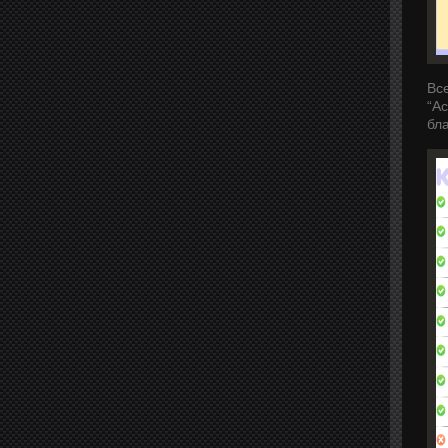
Вс
“Ac
бл