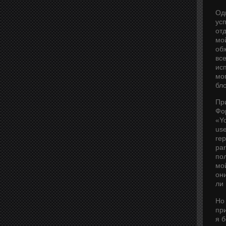
Одн
ус
от
мо
об
вс
исп
мо
бл
При
Фо
«Yo
use
rep
par
по
мо
он
ли 
Но 
пр
я 