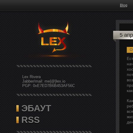
Blog
5 ап
О
Ест
нач
хо
пот
Lex Rivera
во
Jabber/mail: me{@}lex.io
пр
PGP: 0xE7ED7B6B453AF56C
ка
Как
ЭБАУТ
ре
вся
жи
RSS
ден