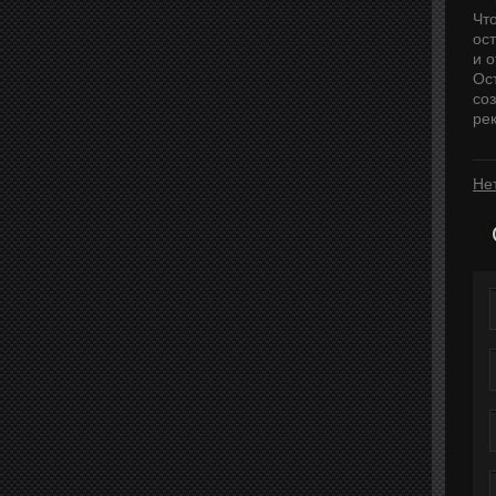
Чт
ос
и 
Ос
со
ре
Не