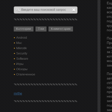
Ещ
как
вс
от
по
кр
Категории
Тэги
Комментарии
по
Android
По
Про
Mac
мо
Mikrotik
за
Security
кот
Software
мо
Игры
зам
Обзоры
По
Отвлеченное
ав
ctr
про
пр
mrthe
не
за
по
за