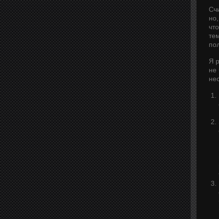
Сч
но
что
те
по
Я 
не 
не