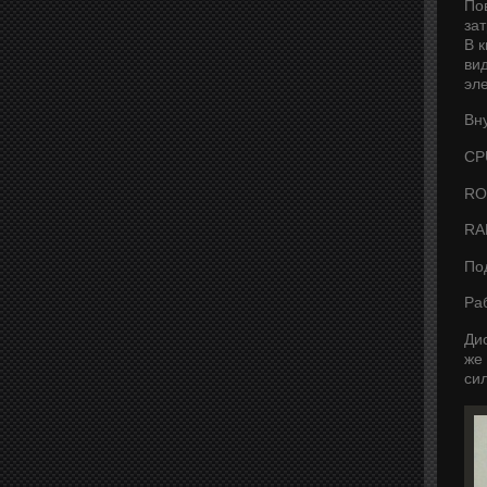
По
за
В 
ви
эле
Вн
CP
RO
RA
По
Ра
Дис
же
си