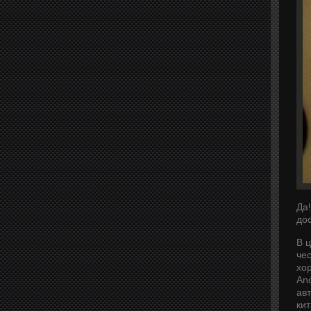
Да!
дос
В 
че
хо
And
ав
ки