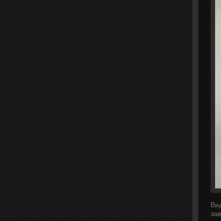
Вид
за