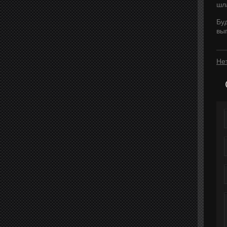
шл
Бу
вып
Не