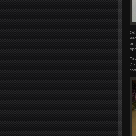
Об
на
ощ
пр
Та
2.
за