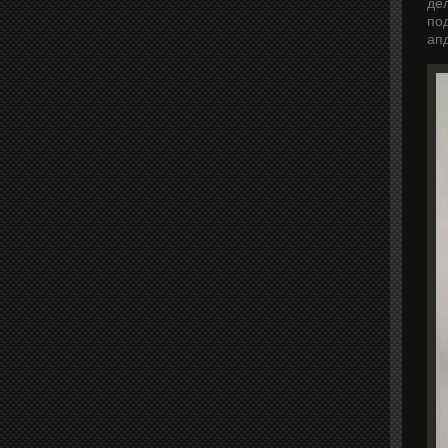
де
по
ап