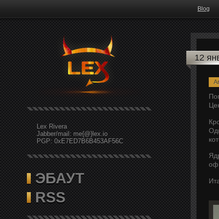
Blog
12 ян
A
Поп
Це
Кр
Lex Rivera
Од
Jabber/mail: me{@}lex.io
ко
PGP: 0xE7ED7B6B453AF56C
Ядр
оф
ЭБАУТ
Ита
RSS